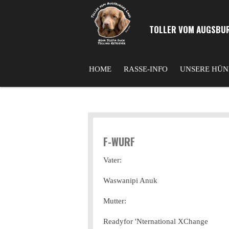
Zum
Hauptinhalt
TOLLER VOM AUGSBU
springen
HOME
RASSE-INFO
UNSERE HÜ
F-WURF
Vater:
Waswanipi Anuk
Mutter:
Readyfor 'Nternational XChange